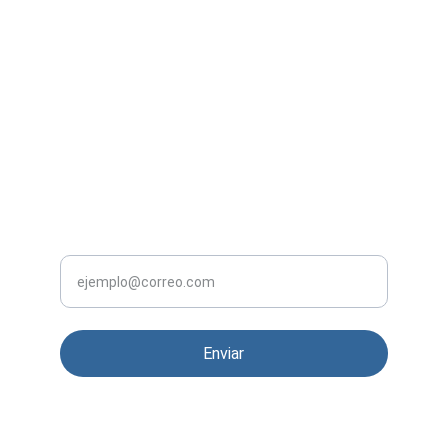
Contacto
5638515535
Políticas de Compra 
NOVEDADES
Tu correo electrónico
Enviar