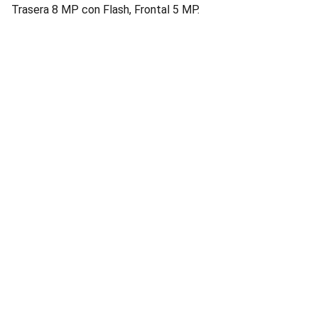
Trasera 8 MP con Flash, Frontal 5 MP.
SIGUENOS
Síguenos todas en nuestras redes sociales
ATENCIÓN AL CLIENTE
INFORMACIÓN 
ventas@ecocompu.com