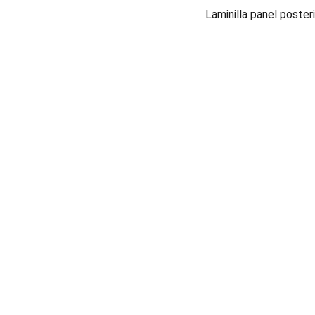
Laminilla panel poster
ÓN 
ATENCIÓN AL CLIENTE
de Compra 
5638515535
rivacidad
ventas@ecocompu.com
Garantías
Contacto
 condiciones