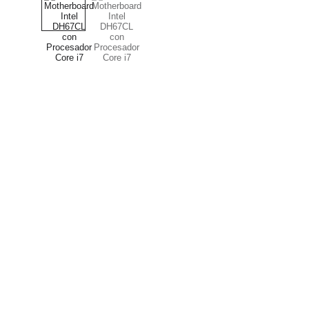
SIGUENOS
INFORMACI
Políticas 
Síguenos todas en nuestras redes 
sociales
Aviso de P
Cambios y 
Términos y