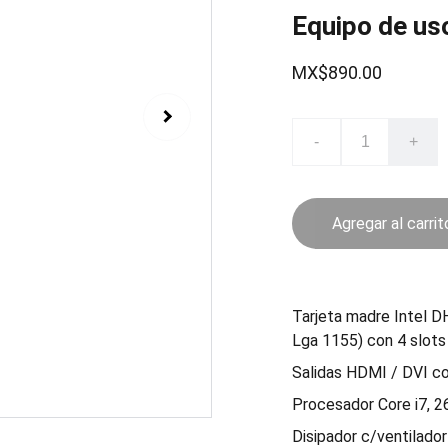
Equipo de us
MX$890.00
-
+
Agregar al carrit
Tarjeta madre Intel DH
Lga 1155) con 4 slot
Salidas HDMI / DVI co
Procesador Core i7, 2
Disipador c/ventilador