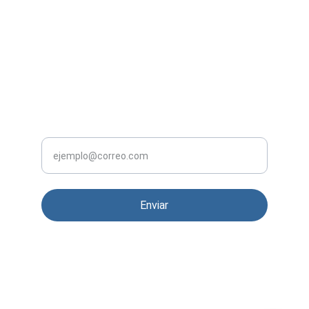
5638515535
Políticas de Compra 
NOVEDADES
Tu correo electrónico
Enviar
© 2020. Todos los derechos reservados
Términos y condiciones